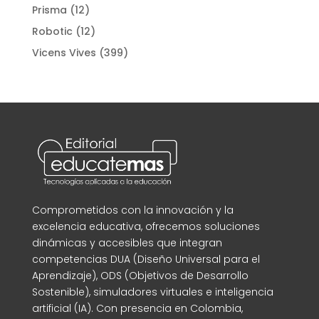
productos
12
Prisma
12
productos
12
Robotic
12
productos
399
Vicens Vives
399
productos
Comprometidos con la innovación y la
excelencia educativa, ofrecemos soluciones
dinámicas y accesibles que integran
competencias DUA (Diseño Universal para el
Aprendizaje), ODS (Objetivos de Desarrollo
Sostenible), simuladores virtuales e inteligencia
artificial (IA). Con presencia en Colombia,