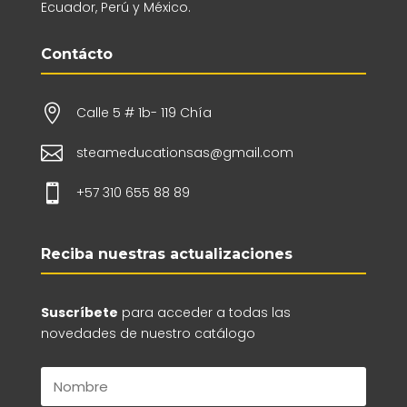
Ecuador, Perú y México.
Contácto

Calle 5 # 1b- 119 Chía

steameducationsas@gmail.com

+57 310 655 88 89
Reciba nuestras actualizaciones
Suscríbete
para acceder a todas las
novedades de nuestro catálogo