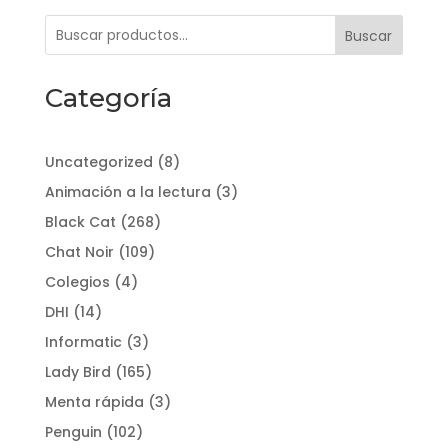
Buscar
Categoría
8
Uncategorized
8
productos
3
Animación a la lectura
3
productos
268
Black Cat
268
productos
109
Chat Noir
109
productos
4
Colegios
4
productos
14
DHI
14
productos
3
Informatic
3
productos
165
Lady Bird
165
productos
3
Menta rápida
3
productos
102
Penguin
102