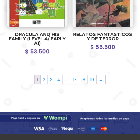
DRACULA AND HIS
RELATOS FANTASTICOS
FAMILY (LEVEL 4/ EARLY
Y DE TERROR
A1)
$
55.500
$
53.500
1
2
3
4
…
17
18
19
→