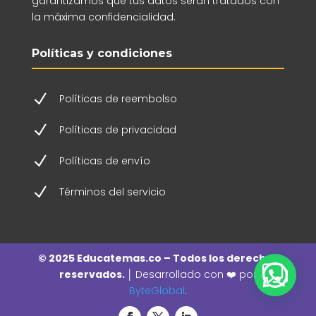
garantizamos que tus datos serán tratados con
la máxima confidencialidad.
Políticas y condiciones
N
Políticas de reembolso
N
Políticas de privacidad
N
Políticas de envío
N
Términos del servicio
© 2025 Educatemas.co – Todos los derechos
reservados. │
Desarrollado con ❤️ por
ByteGlobal
.