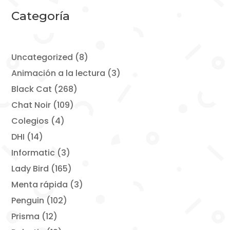
Categoría
8
Uncategorized
8
productos
3
Animación a la lectura
3
productos
268
Black Cat
268
productos
109
Chat Noir
109
productos
4
Colegios
4
productos
14
DHI
14
productos
3
Informatic
3
productos
165
Lady Bird
165
productos
3
Menta rápida
3
productos
102
Penguin
102
productos
12
Prisma
12
productos