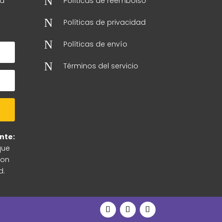
N
 a
Políticas de reembolso
N
Políticas de privacidad
N
Políticas de envío
N
Términos del servicio
nte:
que
con
d.