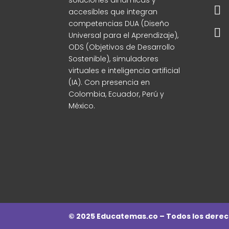
soluciones dinámicas y

accesibles que integran
competencias DUA (Diseño

Universal para el Aprendizaje),
ODS (Objetivos de Desarrollo
Sostenible), simuladores
virtuales e inteligencia artificial
(IA). Con presencia en
Colombia, Ecuador, Perú y
México.
© 2025 Educatemas.co – Todos los derec