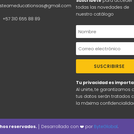
Suscríbete
para acceder
steameducationsas@gmail.com
todas las novedades de
nuestro catálogo
+57 310 655 88 89
SUSCRIBIRSE
Tu privacidad es importa
Al unirte, te garantizamos 
tus datos serán tratados 
la máxima confidencialida
hos reservados. │
Desarrollado con ❤️ por
ByteGlobal
.