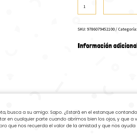
BUSCANDO
A
SAPO
(JACARANDA)
SKU:
9786079452100
Categoría
cantidad
Información adiciona
laneta, busca a su amigo: Sapo. ¿Estará en el estanque conta
tar en cualquier parte cuando abrimos bien los ojos, y que a
ibro que nos recuerda el valor de la amistad y que nos ayuda 