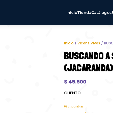
Inicio
Tienda
Catálogos
Inicio
/
Vicens Vives
/ BUS
BUSCANDO A
(JACARANDA)
$
45.500
CUENTO
67 disponibles