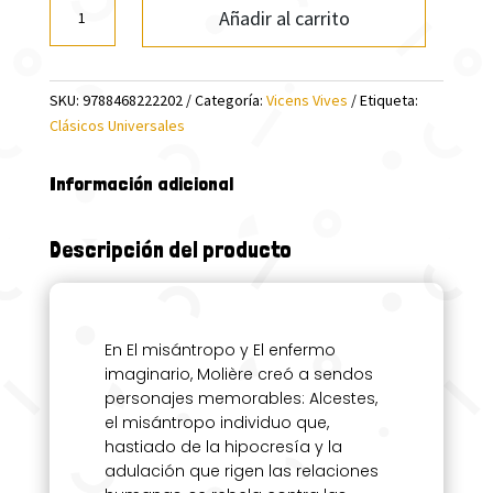
EL
Añadir al carrito
MISANTROPO.
EL
ENFERMO
SKU:
9788468222202
Categoría:
Vicens Vives
Etiqueta:
IMAGINARIO
Clásicos Universales
(C.UNIVER)
cantidad
Información adicional
Descripción del producto
En El misántropo y El enfermo
imaginario, Molière creó a sendos
personajes memorables: Alcestes,
el misántropo individuo que,
hastiado de la hipocresía y la
adulación que rigen las relaciones