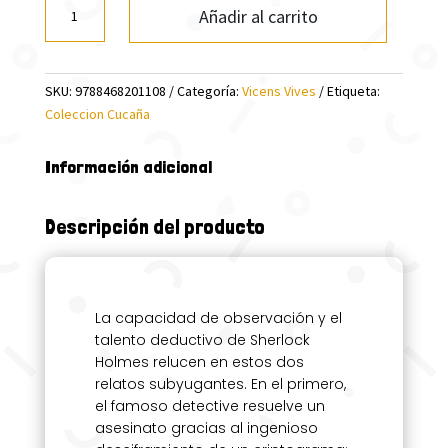
EL
Añadir al carrito
MISTERIO
DE
LOS
SKU:
9788468201108
Categoría:
Vicens Vives
Etiqueta:
BAILARINES.
Coleccion Cucaña
LUCERO
DE
PLATA
Información adicional
cantidad
Descripción del producto
La capacidad de observación y el
talento deductivo de Sherlock
Holmes relucen en estos dos
relatos subyugantes. En el primero,
el famoso detective resuelve un
asesinato gracias al ingenioso