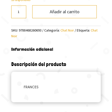
FABLES
Añadir al carrito
L&E
(COMPETENCES
DE
SKU:
9788468260693
Categoría:
Chat Noir
Etiqueta:
Chat
LA
Noir
VIE)
(AUDIO
TELECHA)
Información adicional
cantidad
Descripción del producto
FRANCES