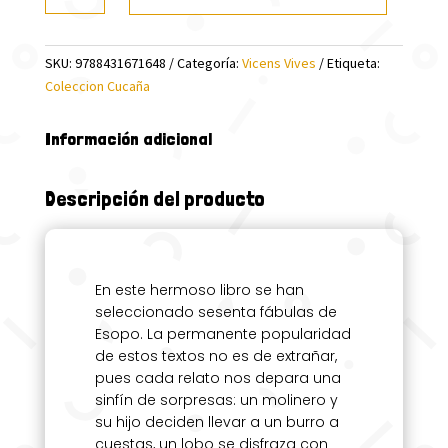
ESOPO
(CUCAÑA)
SKU:
9788431671648
Categoría:
Vicens Vives
Etiqueta:
cantidad
Coleccion Cucaña
Información adicional
Descripción del producto
En este hermoso libro se han
seleccionado sesenta fábulas de
Esopo. La permanente popularidad
de estos textos no es de extrañar,
pues cada relato nos depara una
sinfín de sorpresas: un molinero y
su hijo deciden llevar a un burro a
cuestas, un lobo se disfraza con