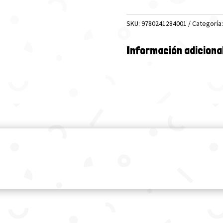
(LB)
cantidad
SKU:
9780241284001
Categoría
Información adiciona