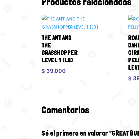
Productos relacionados
THE ANT AND
ROA
THE
DAH
GRASSHOPPER
GIR
LEVEL 1 (LB)
PEL
LEVE
$
39.000
$
39
Comentarios
Sé el primero en valorar “GREAT BU