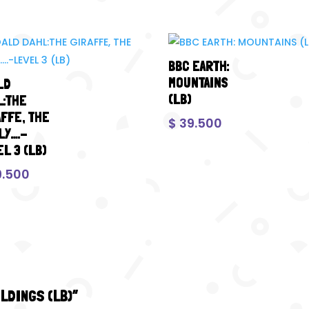
BBC EARTH:
MOUNTAINS
LD
(LB)
L:THE
AFFE, THE
$
39.500
LY….-
L 3 (LB)
.500
ILDINGS (LB)”