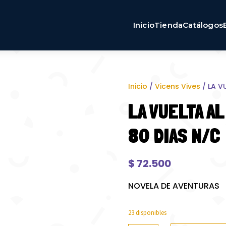
Inicio
Tienda
Catálogos
Inicio
/
Vicens Vives
/ LA V
LA VUELTA A
80 DIAS N/C
$
72.500
NOVELA DE AVENTURAS
23 disponibles