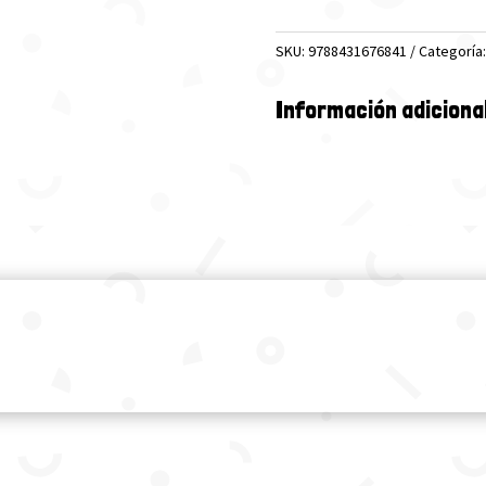
cantidad
SKU:
9788431676841
Categoría
Información adiciona