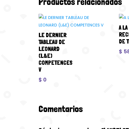
Productos relacionados
A LA
REC
LE DERNIER
DE 
TABLEAU DE
LEONARD
$
5
(L&E)
COMPETENCES
V
$
0
Comentarios