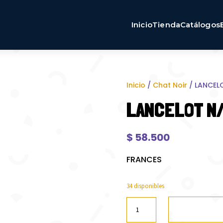
Inicio
Tienda
Catálogos
Inicio
/
Chat Noir
/ LANCEL
LANCELOT N
$
58.500
FRANCES
34 disponibles
LANCELOT
N/E