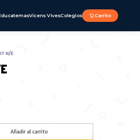
Educatemas
Vicens Vives
Colegios
Carrito
OT N/E
/E
Añadir al carrito