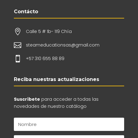
Contácto

Calle 5 # 1b- 119 Chía

steameducationsas@gmail.com

+57 310 655 88 89
Reciba nuestras actualizaciones
Suscríbete
para acceder a todas las
novedades de nuestro catálogo