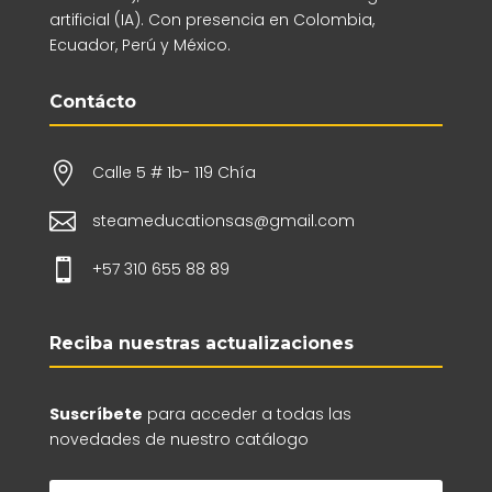
artificial (IA). Con presencia en Colombia,
Ecuador, Perú y México.
Contácto

Calle 5 # 1b- 119 Chía

steameducationsas@gmail.com

+57 310 655 88 89
Reciba nuestras actualizaciones
Suscríbete
para acceder a todas las
novedades de nuestro catálogo