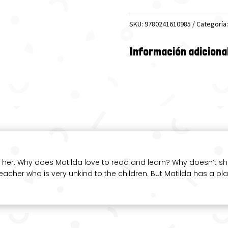
(PR)
LEVEL
SKU:
9780241610985
Categoría
4
cantidad
Información adiciona
 her. Why does Matilda love to read and learn? Why doesn’t sh
eacher who is very unkind to the children. But Matilda has a pla