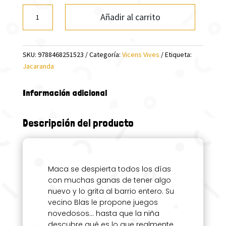
¡QUIERO
Añadir al carrito
ALGO
NUEVO
(JACARANDA)
SKU:
9788468251523
Categoría:
Vicens Vives
Etiqueta:
cantidad
Jacaranda
Información adicional
Descripción del producto
Maca se despierta todos los días
con muchas ganas de tener algo
nuevo y lo grita al barrio entero. Su
vecino Blas le propone juegos
novedosos… hasta que la niña
descubre qué es lo que realmente