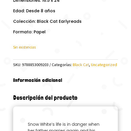
Dimensiones: 16.5 x 24
Edad: Desde 8 años
Colección: Black Cat Earlyreads
Formato: Papel
Sin existencias
SKU:
9788853009203
Categorías:
Black Cat
,
Uncategorized
Información adicional
Descripción del producto
Snow White’s life is in danger when
her father marries again and his