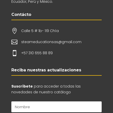
Ecuador, Perú y México.
Contácto

Calle 5 # 1b- 119 Chía

steameducationsas@gmail.com

+57 310 655 88 89
Reciba nuestras actualizaciones
Suscríbete
para acceder a todas las
novedades de nuestro catálogo