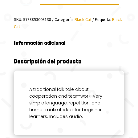
TURNIP
(AUDIO
SKU:
9788853008138
Categoría:
Black Cat
Etiqueta:
Black
@)
Cat
cantidad
Información adicional
Descripción del producto
A traditional folk tale about
cooperation and teamwork. Very
simple language, repetition, and
humor make it ideal for beginner
learners. Includes audio.