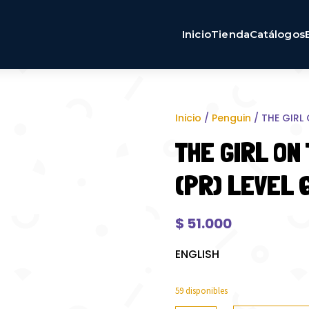
Inicio
Tienda
Catálogos
Inicio
/
Penguin
/ THE GIRL 
THE GIRL ON 
(PR) LEVEL 
$
51.000
ENGLISH
59 disponibles