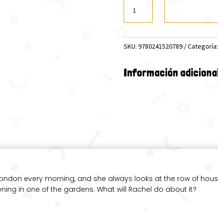
THE
GIRL
ON
THE
SKU:
9780241520789
Categoría
TRAIN
(PR)
LEVEL
Información adiciona
6
cantidad
London every morning, and she always looks at the row of hous
ng in one of the gardens. What will Rachel do about it?