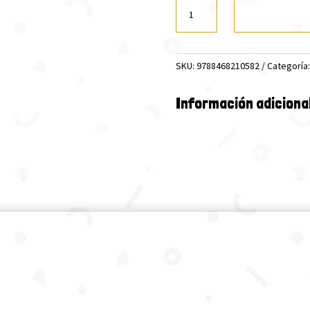
THE
THREE
MUSKETEERS
(FW)
SKU:
9788468210582
Categoría
cantidad
Información adiciona