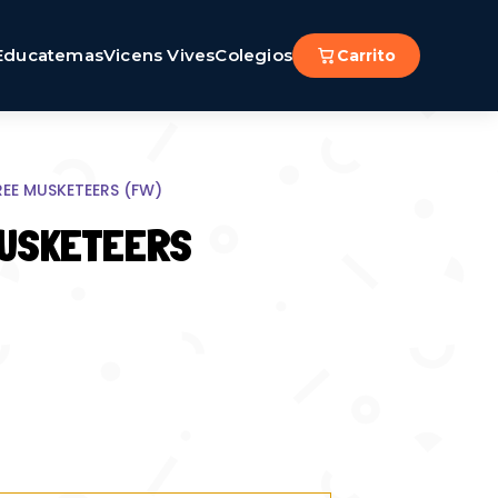
Educatemas
Vicens Vives
Colegios
Carrito
REE MUSKETEERS (FW)
MUSKETEERS