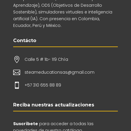
Aprendizaje), ODS (Objetivos de Desarrollo
Sostenible), simuladores virtuales e inteligencia
artificial (IA). Con presencia en Colombia,
Ecuador, Perú y México.
Contácto

Calle 5 # 1b- 119 Chía

steameducationsas@gmail.com

+57 310 655 88 89
Reciba nuestras actualizaciones
Suscríbete
para acceder a todas las
novedades de nuestro catálogo