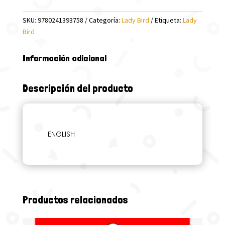
STARTER
SKU:
9780241393758
Categoría:
Lady Bird
Etiqueta:
Lady
9
Bird
(LB)
cantidad
Información adicional
Descripción del producto
ENGLISH
Productos relacionados