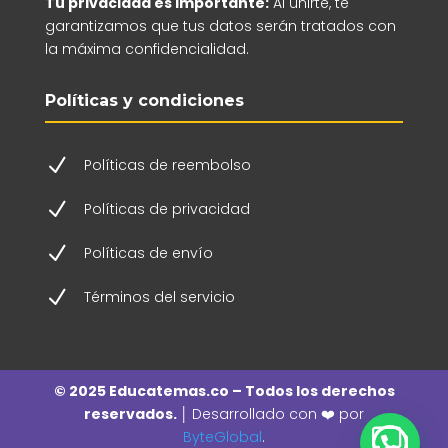
Tu privacidad es importante:
Al unirte, te
garantizamos que tus datos serán tratados con
la máxima confidencialidad.
Políticas y condiciones
N
Políticas de reembolso
N
Políticas de privacidad
N
Políticas de envío
N
Términos del servicio
© 2025 Educatemas.co – Todos los derechos
reservados. │
Desarrollado con ❤️ por
ByteGlobal
.