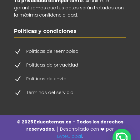
Tu privacidad es importante:
Al unirte, te
garantizamos que tus datos serán tratados con
la máxima confidencialidad.
Políticas y condiciones
N
Políticas de reembolso
N
Políticas de privacidad
N
Políticas de envío
N
Términos del servicio
© 2025 Educatemas.co – Todos los derechos
reservados. │
Desarrollado con ❤️ por
ByteGlobal
.