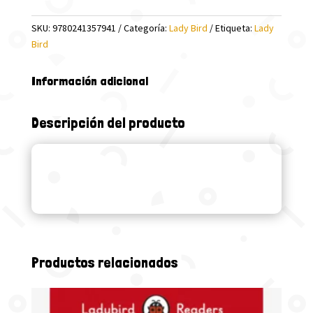
IS
SKU:
9780241357941
Categoría:
Lady Bird
Etiqueta:
Lady
GRUMPY
Bird
(LB)
cantidad
Información adicional
Descripción del producto
Productos relacionados