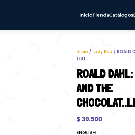
Inicio
Tienda
Catálogos
Inicio
/
Lady Bird
/ ROALD D
(LB)
ROALD DAHL:
AND THE
CHOCOLAT..L
$
39.500
ENGLISH