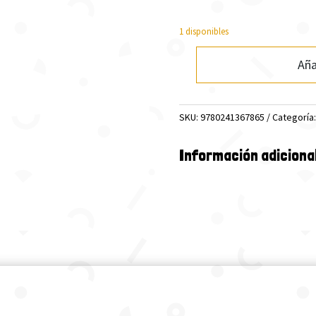
1 disponibles
Aña
ROALD
DAHL:
CHARLIE
SKU:
9780241367865
Categoría
AND
THE
CHOCOLAT..LEVEL
Información adiciona
3
(LB)
cantidad