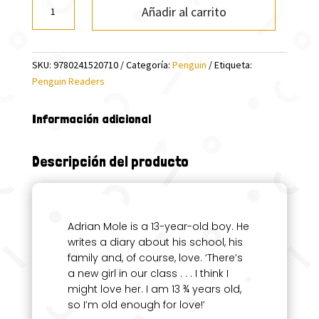
THE
Añadir al carrito
SECRET
DIARY
OF
SKU:
9780241520710
Categoría:
Penguin
Etiqueta:
ADRIAN
Penguin Readers
MOLE...
(PR)
LEVEL
Información adicional
3
cantidad
Descripción del producto
Adrian Mole is a 13-year-old boy. He
writes a diary about his school, his
family and, of course, love. ‘There’s
a new girl in our class . . . I think I
might love her. I am 13 ¾ years old,
so I’m old enough for love!’