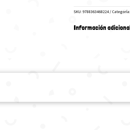
PUPILS
SKU:
9788363468224
Categoría
PAGES
LEVEL
A
Información adiciona
cantidad